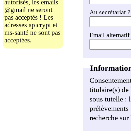
autorisés, les emails
@gmail ne seront
Au secrétariat ?
pas acceptés ! Les
adresses apicrypt et
ms-santé ne sont pas
Email alternatif
acceptées.
Information
Consentement 
titulaire(s) de
sous tutelle : 
prélèvements e
recherche sur 