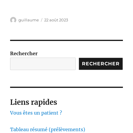
Auteur
Publié
guillaume
22 août 2023
le
Rechercher
RECHERCHER
Liens rapides
Vous êtes un patient ?
Tableau résumé (prélèvements)