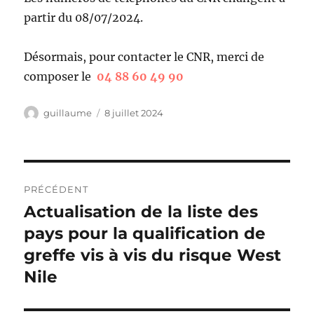
partir du 08/07/2024.
Désormais, pour contacter le CNR, merci de
composer le
04 88 60 49 90
Auteur
Publié
guillaume
8 juillet 2024
le
Navigation
PRÉCÉDENT
de
Actualisation de la liste des
Publication
précédente :
pays pour la qualification de
l’article
greffe vis à vis du risque West
Nile