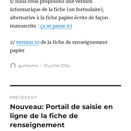
1/ nous vous proposons une version
informatique de la fiche (un formulaire),
alternative à la fiche papier écrite de façon
manuscrite :
ça se passe ici
2/
version 10
de la fiche de renseignement
papier
Auteur
Publié
guillaume
22 juillet 2024
le
Navigation
PRÉCÉDENT
de
Nouveau: Portail de saisie en
Publication
précédente :
ligne de la fiche de
l’article
renseignement